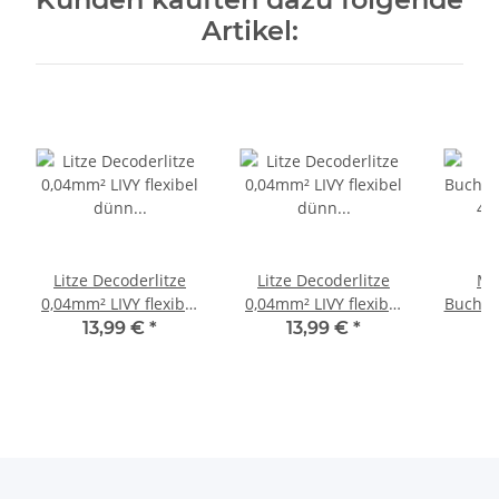
Artikel:
Litze Decoderlitze
Litze Decoderlitze
Mi
0,04mm² LIVY flexibel
0,04mm² LIVY flexibel
Buchse
dünn Kabel 50 Meter
dünn Kabel 50 Meter
4-
13,99 €
*
13,99 €
*
Spule FARBAUSWAHL
Spule FARBAUSWAHL
Steckv
Schwarz
Gelb
10 St