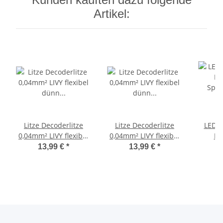
Artikel:
Litze Decoderlitze
Litze Decoderlitze
LED V
0,04mm² LIVY flexibel
0,04mm² LIVY flexibel
Ei
dünn Kabel 50 Meter
dünn Kabel 50 Meter
Spannu
13,99 €
*
13,99 €
*
Spule FARBAUSWAHL
Spule FARBAUSWAHL
Anze
Braun
Schwarz
Di