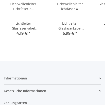
Lichtleiter
Lichtleiter
Glasfaserkabel
Glasfaserkabel
Lichtwellenleiter
Lichtwellenleiter
Gla
4,19 €
*
5,99 €
*
Lichtfaser 2 Meter 0,25-
Lichtfaser 4 Meter 0,25-
PVC I
3mm AUSWAHL 0,5mm
3mm AUSWAHL 1,0mm
Informationen
Gesetzliche Informationen
Zahlungsarten