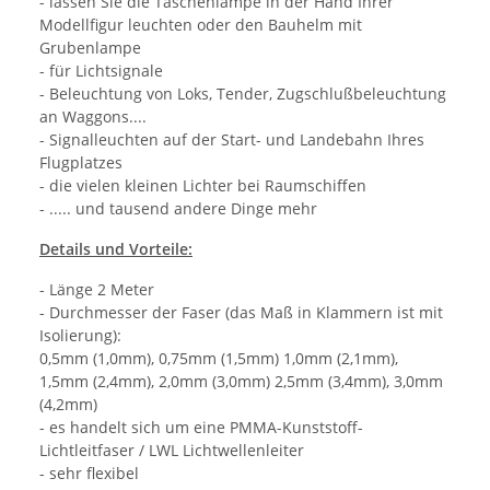
- lassen Sie die Taschenlampe in der Hand Ihrer
Modellfigur leuchten oder den Bauhelm mit
Grubenlampe
- für Lichtsignale
- Beleuchtung von Loks, Tender, Zugschlußbeleuchtung
an Waggons....
- Signalleuchten auf der Start- und Landebahn Ihres
Flugplatzes
- die vielen kleinen Lichter bei Raumschiffen
- ..... und tausend andere Dinge mehr
Details und Vorteile:
- Länge 2 Meter
- Durchmesser der Faser (das Maß in Klammern ist mit
Isolierung):
0,5mm (1,0mm), 0,75mm (1,5mm) 1,0mm (2,1mm),
1,5mm (2,4mm), 2,0mm (3,0mm) 2,5mm (3,4mm), 3,0mm
(4,2mm)
- es handelt sich um eine PMMA-Kunststoff-
Lichtleitfaser / LWL Lichtwellenleiter
- sehr flexibel