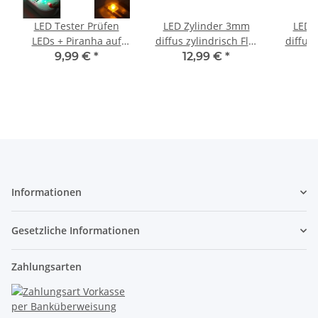
LED Tester Prüfen
LED Zylinder 3mm
LED 
LEDs + Piranha auf
diffus zylindrisch Flat
diffus 
Helligkeit Farbe
Top LEDs 10 20 50
Top 
9,99 €
*
12,99 €
*
Polarität 2-150mA
Stück und Set
St
A2012
Auswahl 50 Stück Blau
Ausw
Echtgr
Informationen
Gesetzliche Informationen
Zahlungsarten