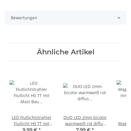
Bewertungen
Ähnliche Artikel
LED Flutlichtstrahler
DUO LED 2mm bicolor
Flutlicht H0 TT mit
warmweiß rot diffus
Waggo
Mast Bau
Lichtwechsel Loks
Inne
9,99 €
*
7,99 €
*