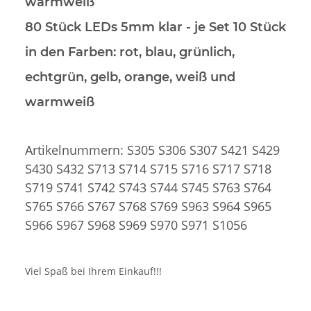
warmweiß
80 Stück LEDs 5mm klar
- je Set 10 Stück
in den Farben: rot, blau, grünlich,
echtgrün, gelb, orange, weiß und
warmweiß
Artikelnummern: S305 S306 S307 S421 S429
S430 S432 S713 S714 S715 S716 S717 S718
S719 S741 S742 S743 S744 S745 S763 S764
S765 S766 S767 S768 S769 S963 S964 S965
S966 S967 S968 S969 S970 S971 S1056
Viel Spaß bei Ihrem Einkauf!!!