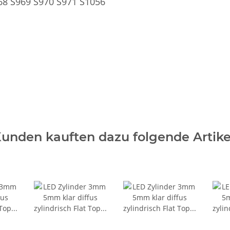
68 S969 S970 S971 S1056
d helfen Sie Anderen bei der Kaufentscheidung
unden kauften dazu folgende Artike