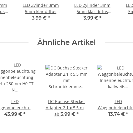
 3mm
LED Zylinder 3mm
LED Zylinder 3mm
LED
fus
5mm klar diffus
5mm klar diffus
5m
t Top
zylindrisch Flat Top
zylindrisch Flat Top
zyli
3,99 €
*
3,99 €
*
und
LEDs Menge und
LEDs Menge und
LE
 10
Farbauswahl 10
Farbauswahl 10
Fa
klar
Stück blau 5mm klar
Stück gelb 5mm klar
Stüc
Ähnliche Artikel
LED
DC Buchse Stecker
LED
ggonbeleuchtung
Adapter 2,1 x 5,5 mm
Waggonbeleucht
nnenbeleuchtung
mit Schraubklemme
Innenbeleuchtu
43,99 €
*
ab
3,99 €
*
13,74 €
*
lb 230mm H0 TT N
Verbinder für
kaltweiß 200m
aggons 10 Stück
Netzteil
Bausatz H0 TT 
S672
Stück S543