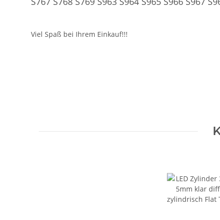
S767 S768 S769 S963 S964 S965 S966 S967 S9
Viel Spaß bei Ihrem Einkauf!!!
Geben Sie die erste Bewertung für diesen Artikel ab un
Artikel bewerten
K