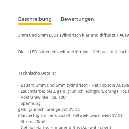
weitere Registerkarten anzeigen
Beschreibung
Bewertungen
3mm und 5mm LEDs zylindrisch klar und diffus zur Aus
Diese LED haben ein zylinderförmiges Gehäuse mit flache
Technische Details:
- Bauart: 3mm und 5mm zylindrisch - Flat Top (die Auswah
- Leuchtfarbe: blau, gelb, grünlich, echtgrün, orange, ro
- Abstrahlwinkel: ca. 100°
- Spannung:
gelb, grünlich, orange, rot 2V DC
blau, echtgrün, pink, violett, kaltweiß, warmweiß 3V DC
- Strom: 20mA
- Gehäusefarbe: klar oder diffus (Auswahl oben)