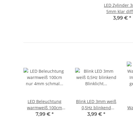
LED Zylinder
5mm klar dif
zylindrisch Fla
3,99 €
*
LEDs Menge 
Farbauswahl
Stück rot 3mm 
LED Beleuchtung
Blink LED 3mm weiß
warmweiß 100cm
0,5Hz blinkend
Wa
nur 4mm schmal
Blinklicht
I
7,99 €
*
3,99 €
*
Häuser Waggons RC
Blinksteuerung LEDs
ge
1 Meter S772
10 Stück W412
W