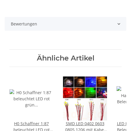
Bewertungen
Ähnliche Artikel
H0 Schaffner 1:87
SMD LED 0402 0603
LED Ha
beleuchtet LED rot
0805 1206 mit Kabel
Beleuc