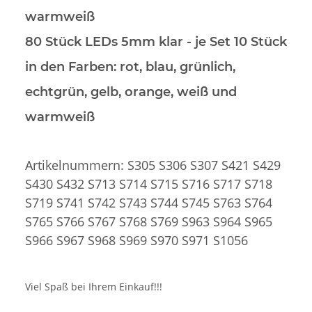
warmweiß
80 Stück LEDs 5mm klar
- je Set 10 Stück
in den Farben: rot, blau, grünlich,
echtgrün, gelb, orange, weiß und
warmweiß
Artikelnummern: S305 S306 S307 S421 S429
S430 S432 S713 S714 S715 S716 S717 S718
S719 S741 S742 S743 S744 S745 S763 S764
S765 S766 S767 S768 S769 S963 S964 S965
S966 S967 S968 S969 S970 S971 S1056
Viel Spaß bei Ihrem Einkauf!!!