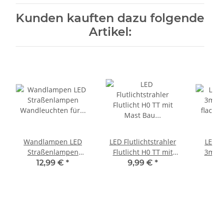
Kunden kauften dazu folgende
Artikel:
Wandlampen LED
LED Flutlichtstrahler
LED 
Straßenlampen
Flutlicht H0 TT mit
3mm 
Wandleuchten für H0
Mast Bau
flacke
12,99 €
*
9,99 €
*
Häuser BW Gebäude 5
Fassadenstrahler 5
H0 T
Stück Schwarz
Stück S386