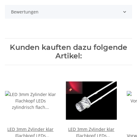
Bewertungen
Kunden kauften dazu folgende
Artikel:
LED 3mm Zylinder klar
LED 3mm Zylinder klar
Flachkopf LEDs
Flachkopf LEDs
Vorw