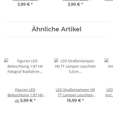
zylindrisch flach Flat 10
zylindrisch flach Flat 10
Meta
3,99 €
*
3,99 €
*
20 50 100 Stück 10 Stück
20 50 100 Stück 10 Stück
zB 
blau
rot
1
Ähnliche Artikel
Figuren LED
LED Straßenlampen H0
LED
Beleuchtung 1:87 H0
TT Lampen Leuchten
incl
Fotograf Radfahrer
5,5cm 12-19V
für 
ab
5,99 €
*
19,99 €
*
Motorroller beleuchtet
Modellbahn 10 Stück
S226