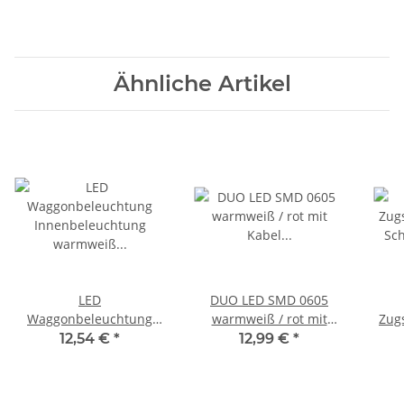
Ähnliche Artikel
LED
DUO LED SMD 0605
Waggonbeleuchtung
warmweiß / rot mit
Zug
Innenbeleuchtung
Kabel Lichtwechsel
Sc
12,54 €
*
12,99 €
*
warmweiß 100mm H0 TT
digital 10 Stück S272
Wag
Bausatz 5 Stück S542