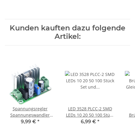
Kunden kauften dazu folgende
Artikel:
Spannungsregler
LED 3528 PLCC-2 SMD
Spannungswandler
LEDs 10 20 50 100 Stück
Br
AC/DC In 5-35V Out 1,25-
Set und 8 Farben
Gle
9,99 €
*
6,99 €
*
30V Gleichrichter A2081
AUSWAHL Warmweiß
Mi
100 Stück