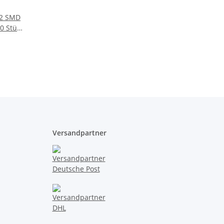
-2 SMD
0 Stück
rben
0 Stück
Versandpartner