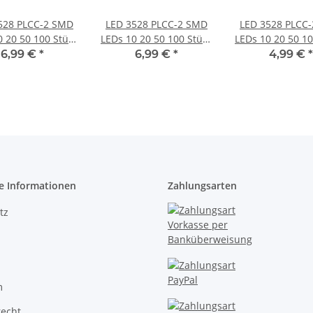
528 PLCC-2 SMD
LED 3528 PLCC-2 SMD
LED 3528 PLCC
0 20 50 100 Stück
LEDs 10 20 50 100 Stück
LEDs 10 20 50 10
 und 8 Farben
Set und 8 Farben
Set und 8 Fa
6,99 €
*
6,99 €
*
4,99 €
*
AHL Gelb 100
AUSWAHL Orange 100
AUSWAHL Pink 5
Stück
Stück
e Informationen
Zahlungsarten
tz
m
recht