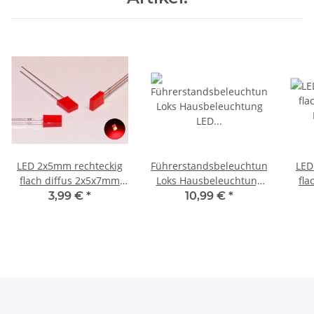
LED 2x5mm rechteckig
Führerstandsbeleuchtung
LED
flach diffus 2x5x7mm
Loks Hausbeleuchtung
fla
LEDs 10 20 50 100 Stück
LED AC/DC analog und
LEDs
3,99 €
*
10,99 €
*
Set Auswahl 10 Stück rot
digital FSB-1 4 Stück
Set
Blau