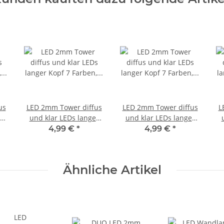
us
LED 2mm Tower diffus
LED 2mm Tower diffus
L
r
und klar LEDs langer
und klar LEDs langer
ge
Kopf 7 Farben, Menge
Kopf 7 Farben, Menge
K
4,99 €
*
4,99 €
*
0
und Set AUSWAHL 20
und Set AUSWAHL 20
Stück orange diffus
Stück rot diffus
Ähnliche Artikel