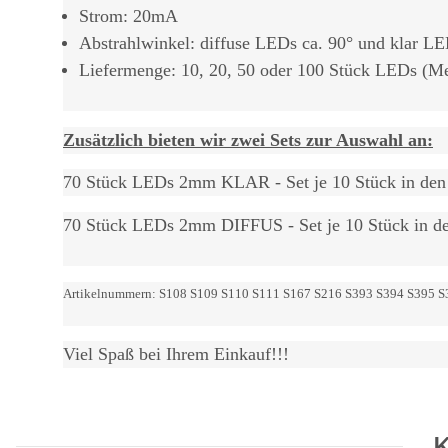
Strom: 20mA
Abstrahlwinkel: diffuse LEDs ca. 90° und klar LE
Liefermenge: 10, 20, 50 oder 100 Stück LEDs (M
Zusätzlich bieten wir zwei Sets zur Auswahl an:
70 Stück LEDs 2mm KLAR - Set je 10 Stück in den F
70 Stück LEDs 2mm DIFFUS - Set je 10 Stück in den
Artikelnummern: S108 S109 S110 S111 S167 S216 S393 S394 S395 S
Viel Spaß bei Ihrem Einkauf!!!
K