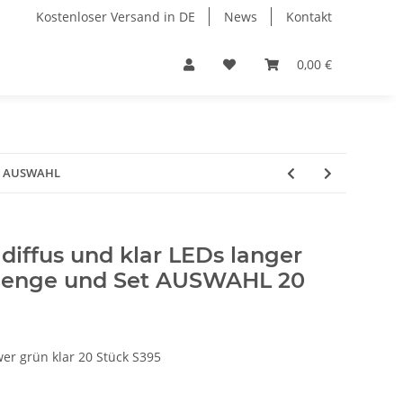
Kostenloser Versand in DE
News
Kontakt
0,00 €
Set AUSWAHL
iffus und klar LEDs langer
 Menge und Set AUSWAHL 20
r grün klar 20 Stück S395