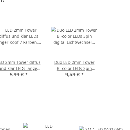
ED 2mm Tower diffus
Duo LED 2mm Tower
und klar LEDs langer
Bi-color LEDs 3pin
opf 7 Farben, Menge
digital Lichtwechsel
5,99 €
*
9,49 €
*
und Set AUSWAHL 20
Loks Wendezug
Stück kaltweiß klar
FARBWAHL 20 Stück
kaltweiß / rot klar