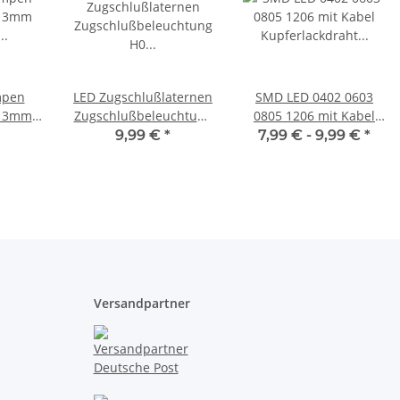
mpen
LED Zugschlußlaternen
SMD LED 0402 0603
n 3mm
Zugschlußbeleuchtung
0805 1206 mit Kabel
chtung
H0 Waggons AC DC DCC
Kupferlackdraht Draht
9,99 €
*
7,99 € -
9,99 €
*
 Stück
2 Stück S078
LEDs 10 Stück
Versandpartner