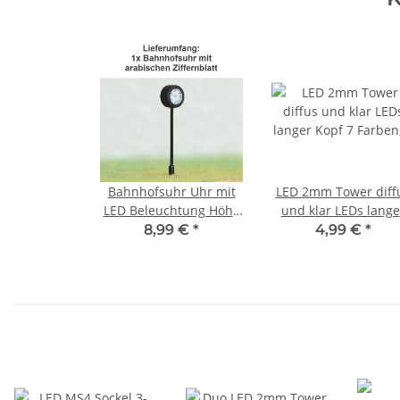
Bahnhofsuhr Uhr mit
LED 2mm Tower diff
LED Beleuchtung Höhe
und klar LEDs lange
4cm H0 TT beleuchtet
Kopf 7 Farben, Men
8,99 €
*
4,99 €
*
Bahnhof Bahnsteig Uhr
und Set AUSWAHL 2
mit arabischen
Stück gelb diffus
Ziffernblatt