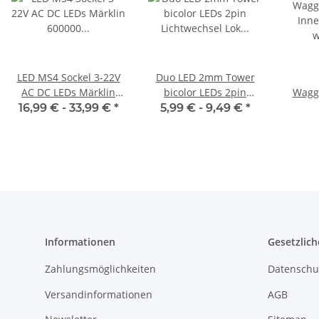
LED MS4 Sockel 3-22V
Duo LED 2mm Tower
AC DC LEDs Märklin
bicolor LEDs 2pin
Wagg
600000 600010 600020
Lichtwechsel Lok
Inn
16,99 € -
33,99 €
*
5,99 € -
9,49 €
*
Loks Signale H0 TT
Triebwagen Wendezug
warm
H0 TT N
TT B
Informationen
Gesetzlich
Zahlungsmöglichkeiten
Datenschu
Versandinformationen
AGB