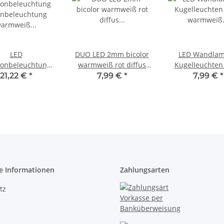
LED
DUO LED 2mm bicolor
LED Wandla
onbeleuchtung
warmweiß rot diffus
Kugelleuchte
enbeleuchtung
Lichtwechsel Loks LEDs
warmweiß Beleu
21,22 €
*
7,99 €
*
7,99 €
*
weiß 150mm H0
10 Stück S1060
Häuser H0 TT 2
ausatz 10Stück
S950
S645
e Informationen
Zahlungsarten
tz