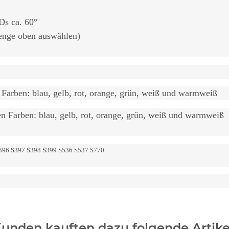
Ds ca. 60°
enge oben auswählen)
arben: blau, gelb, rot, orange, grün, weiß und warmweiß
 Farben: blau, gelb, rot, orange, grün, weiß und warmweiß
396 S397 S398 S399 S536 S537 S770
unden kauften dazu folgende Artike