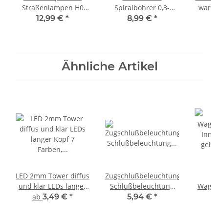
Straßenlampen H0
Spiralbohrer 0,3-
warmw
Wandleuchten Häuser
1,6mm Sortiment
Lich
12,99 €
*
8,99 €
*
1
Gebäude Modellbahn
Miniaturbohrer Set 20
DIGITA
5 Stück Schwarz
Stück A2082
Ähnliche Artikel
LED 2mm Tower diffus
Zugschlußbeleuchtung
und klar LEDs langer
Schlußbeleuchtung
Waggo
Kopf 7 Farben, Menge
Waggons H0 TT N
Inne
ab
3,49 €
*
5,94 €
*
und Set AUSWAHL
1,8mm LED rot S084
gelb 
Bausat