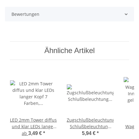
Bewertungen
Ähnliche Artikel
LED 2mm Tower diffus
Zugschlußbeleuchtung
und klar LEDs langer
Schlußbeleuchtung
Waggo
Kopf 7 Farben, Menge
Waggons H0 TT N
Inne
ab
3,49 €
*
5,94 €
*