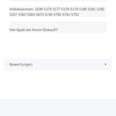
Artikelnummern: S038 S176 S177 S178 S179 S180 S181 S182
S257 S363 S564 S673 S749 S750 S751 S752
Viel Spaß bei Ihrem Einkauf!!!
Bewertungen