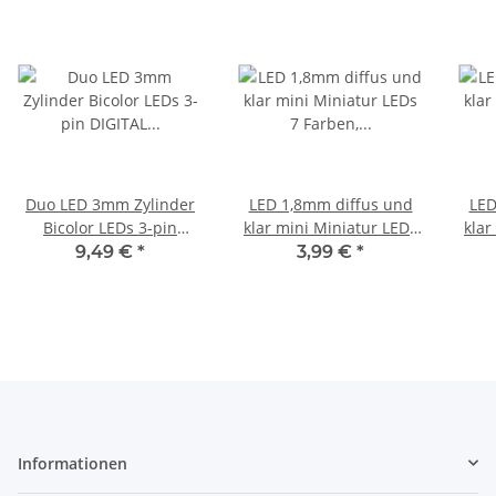
Duo LED 3mm Zylinder
LED 1,8mm diffus und
LED
Bicolor LEDs 3-pin
klar mini Miniatur LEDs
klar
DIGITAL Lichtwechsel
7 Farben, Menge und
7 
9,49 €
*
3,99 €
*
Loks Züge H0 TT 0 1 20
Set zur AUSWAHL 20
Se
Stück neutralweiß / rot
Stück rot klar
St
Informationen