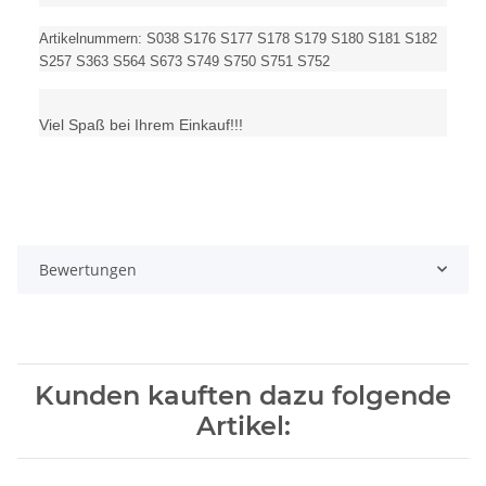
Artikelnummern: S038 S176 S177 S178 S179 S180 S181 S182
S257 S363 S564 S673 S749 S750 S751 S752
Viel Spaß bei Ihrem Einkauf!!!
Bewertungen
Kunden kauften dazu folgende
Artikel: