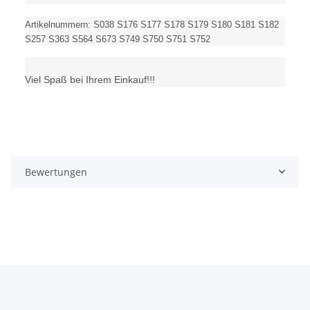
Artikelnummern: S038 S176 S177 S178 S179 S180 S181 S182
S257 S363 S564 S673 S749 S750 S751 S752
Viel Spaß bei Ihrem Einkauf!!!
Bewertungen