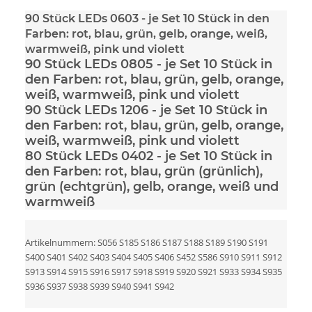
90 Stück LEDs 0603
- je Set 10 Stück in den
Farben: rot, blau, grün, gelb, orange, weiß,
warmweiß, pink und violett
90 Stück LEDs 0805
- je Set 10 Stück in
den Farben: rot, blau, grün, gelb, orange,
weiß, warmweiß, pink und violett
90 Stück LEDs 1206
- je Set 10 Stück in
den Farben: rot, blau, grün, gelb, orange,
weiß, warmweiß, pink und violett
80 Stück LEDs 0402
- je Set 10 Stück in
den Farben: rot, blau, grün (grünlich),
grün (echtgrün), gelb, orange, weiß und
warmweiß
Artikelnummern: S056 S185 S186 S187 S188 S189 S190 S191
S400 S401 S402 S403 S404 S405 S406 S452 S586 S910 S911 S912
S913 S914 S915 S916 S917 S918 S919 S920 S921 S933 S934 S935
S936 S937 S938 S939 S940 S941 S942