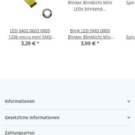
LED 0402 0603 0805
Blink LED SMD 0805
1206 micro mini SMD
Blinker Blinklicht Mini
Spir
LEDs 10 20 50 100 Stück
LEDs blinkend 1,5Hz (90x
3,29 €
*
3,99 €
*
und Set AUSWAHL
pro Minute) Weiß 20
Min
kaltweiß 0603 20 Stück
Stück
Informationen
Gesetzliche Informationen
Zahlungsarten