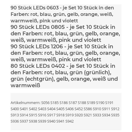
90 Stück LEDs 0603
- je Set 10 Stück in den
Farben: rot, blau, grün, gelb, orange, weiß,
warmweiß, pink und violett
90 Stück LEDs 0805
- je Set 10 Stück in
den Farben: rot, blau, grün, gelb, orange,
weiß, warmweiß, pink und violett
90 Stück LEDs 1206
- je Set 10 Stück in
den Farben: rot, blau, grün, gelb, orange,
weiß, warmweiß, pink und violett
80 Stück LEDs 0402
- je Set 10 Stück in
den Farben: rot, blau, grün (grünlich),
grün (echtgrün), gelb, orange, weiß und
warmweiß
Artikelnummern: S056 S185 S186 S187 S188 S189 S190 S191
S400 S401 S402 S403 S404 S405 S406 S452 S586 S910 S911 S912
S913 S914 S915 S916 S917 S918 S919 S920 S921 S933 S934 S935
S936 S937 S938 S939 S940 S941 S942