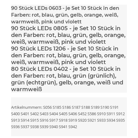
90 Stück LEDs 0603
- je Set 10 Stück in den
Farben: rot, blau, grün, gelb, orange, weiß,
warmweiß, pink und violett
90 Stück LEDs 0805
- je Set 10 Stück in
den Farben: rot, blau, grün, gelb, orange,
weiß, warmweiß, pink und violett
90 Stück LEDs 1206
- je Set 10 Stück in
den Farben: rot, blau, grün, gelb, orange,
weiß, warmweiß, pink und violett
80 Stück LEDs 0402
- je Set 10 Stück in
den Farben: rot, blau, grün (grünlich),
grün (echtgrün), gelb, orange, weiß und
warmweiß
Artikelnummern: S056 S185 S186 S187 S188 S189 S190 S191
S400 S401 S402 S403 S404 S405 S406 S452 S586 S910 S911 S912
S913 S914 S915 S916 S917 S918 S919 S920 S921 S933 S934 S935
S936 S937 S938 S939 S940 S941 S942