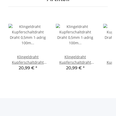
Klingeldraht
Klingeldraht
Kl
Kupferschaltdraht
Kupferschaltdraht
Kupf
Draht 0,5mm 1-adrig
Draht 0,5mm 1-adrig
Draht 
20,99 €
*
20,99 €
*
2
100m Spule Kabel 10
100m Spule Kabel 10
100m S
Farben Rot
Farben Braun
Fa