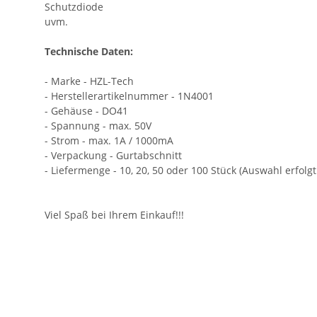
Schutzdiode
uvm.
Technische Daten:
- Marke - HZL-Tech
- Herstellerartikelnummer - 1N4001
- Gehäuse - DO41
- Spannung - max. 50V
- Strom - max. 1A / 1000mA
- Verpackung - Gurtabschnitt
- Liefermenge - 10, 20, 50 oder 100 Stück (Auswahl erfolg
Viel Spaß bei Ihrem Einkauf!!!
Geben Sie die erste Bewertung für diesen Artikel ab un
Artikel bewerten