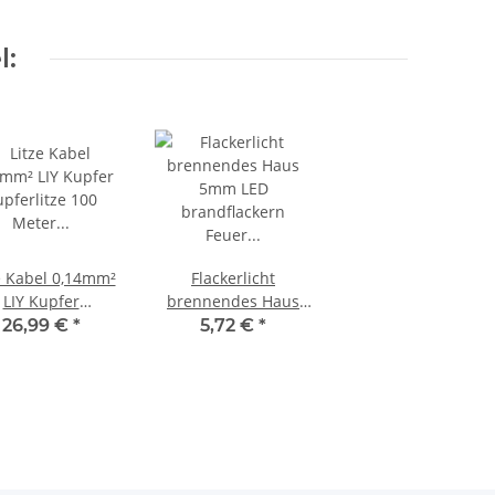
l:
e Kabel 0,14mm²
Flackerlicht
LIY Kupfer
brennendes Haus
pferlitze 100
5mm LED
26,99 €
*
5,72 €
*
er je Farbe 10
brandflackern Feuer
eter Ring Set
H0 TT G 1 Bausatz
S246