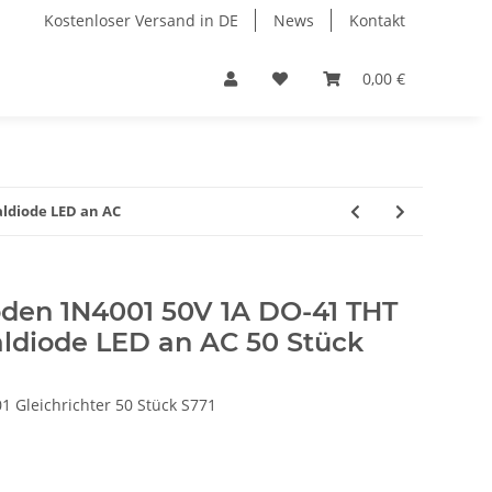
Kostenloser Versand in DE
News
Kontakt
0,00 €
aldiode LED an AC
oden 1N4001 50V 1A DO-41 THT
aldiode LED an AC 50 Stück
 Gleichrichter 50 Stück S771