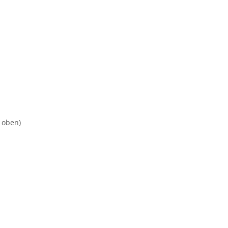
t oben)
d helfen Sie Anderen bei der Kaufentscheidung