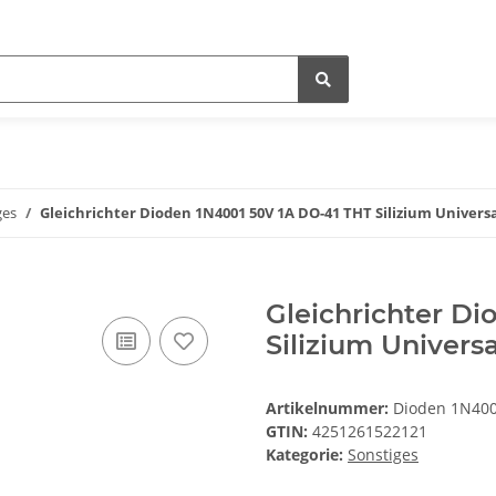
ges
Gleichrichter Dioden 1N4001 50V 1A DO-41 THT Silizium Univers
Gleichrichter Di
Silizium Univers
Artikelnummer:
Dioden 1N4001
GTIN:
4251261522121
Kategorie:
Sonstiges