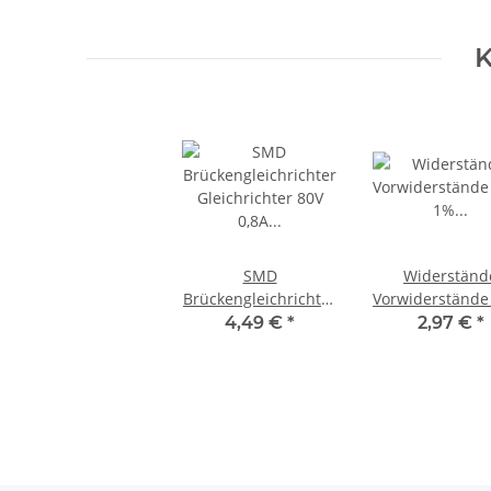
K
SMD
Widerständ
Brückengleichrichter
Vorwiderstände
Gleichrichter 80V
1% Metallschi
4,49 €
*
2,97 €
*
0,8A Mini-DIL
Metallfilm zB 
Gehäuse 10 Stück
Wert WÄHLBAR
S341
kOhm 50 Stü