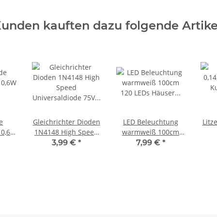
unden kauften dazu folgende Artike
e
Gleichrichter Dioden
LED Beleuchtung
Litz
 0,6W
1N4148 High Speed
warmweiß 100cm
cht
Universaldiode 75V
120 LEDs Häuser
Ku
3,99 €
*
7,99 €
*
LEDs
150mA für LED an AC
Waggons RC Modelle
Met
 1,0
50 Stück
1 Meter S354
M
ck