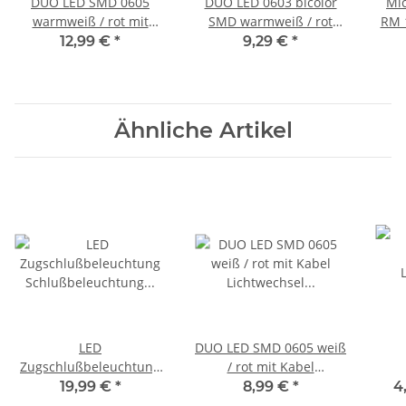
DUO LED SMD 0605
DUO LED 0603 bicolor
Mic
warmweiß / rot mit
SMD warmweiß / rot
RM 1
Kabel Lichtwechsel
Lichtwechsel Loks
Kabe
12,99 €
*
9,29 €
*
digital 10 Stück S272
Wendezug 10 Stück S439
j
Ähnliche Artikel
LED
DUO LED SMD 0605 weiß
Zugschlußbeleuchtung
/ rot mit Kabel
Schlußbeleuchtung SMD
Lichtwechsel Loks LEDs 5
19,99 €
*
8,99 €
*
4
0603 rot H0 TT N Z 5
Stück S228
Lich