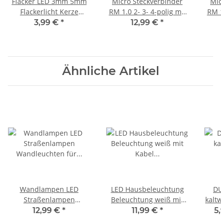
Flacker LED 3mm 5mm
Micro Steckverbinder
Mic
Flackerlicht Kerze
RM 1.0 2- 3- 4-polig mit
RM 1
Lagerfeuer Feuer
Kabel Stecker + Buchse
Kabe
3,99 €
*
12,99 €
*
Flamme LEDs 10 Stück
je 10 Stück 2-polig
j
5mm rot
Ähnliche Artikel
Wandlampen LED
LED Hausbeleuchtung
D
Straßenlampen
Beleuchtung weiß mit
kalt
Wandleuchten für H0
Kabel 12-19V Häuser 10
12,99 €
*
11,99 €
*
5
Häuser BW Gebäude 5
Stück S207
Lich