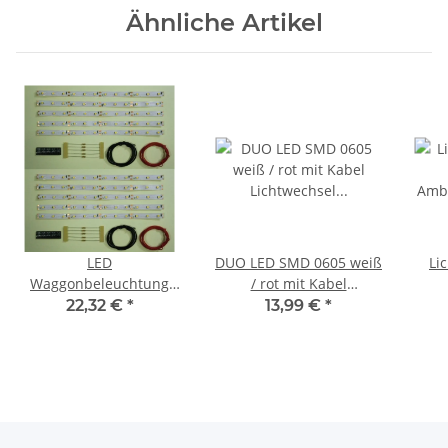
Ähnliche Artikel
LED
DUO LED SMD 0605 weiß
Lic
Waggonbeleuchtung
/ rot mit Kabel
Innenbeleuchtung
Lichtwechsel Loks LEDs
Amb
22,32 €
*
13,99 €
*
warmweiß 200mm H0 TT
10 Stück S228
In
Bausatz 10Stück S541