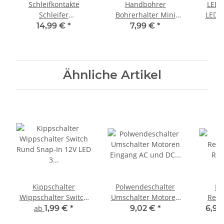
Schleifkontakte
Handbohrer
LED 
Schleifer
Bohrerhalter Mini
LEDs 
Stromabnehmer
Bohrer Spannbereich
Hell
14,99 €
*
7,99 €
*
Achsschleifer Waggon
0,3 - 3,2mm
Pola
H0 TT 20 Stück S048
Werkzeughalter S210
Ähnliche Artikel
Kippschalter
Polwendeschalter
Re
Wippschalter Switch
Umschalter Motoren
Reed
Rund Snap-In 12V LED
Eingang AC und DC
Re
ab
1,99 €
*
9,02 €
*
6,99
3 Pin Ø 20mm
für Richtungswechsel
Schlie