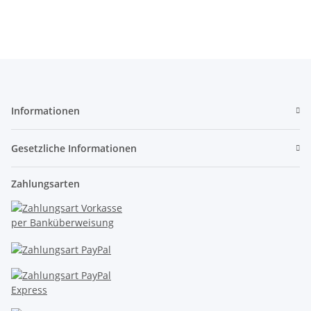
Schalter SPST
S1029
TT 
Informationen
Gesetzliche Informationen
Zahlungsarten