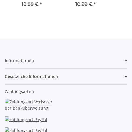
Strahler
Strahler
Lamp
10,99 €
*
10,99 €
*
Fassadenstrahler 5
Fassadenstrahler 5
Häuse
Stück Grau
Stück Grün
Vord
Hell
warmw
Informationen
Gesetzliche Informationen
Zahlungsarten