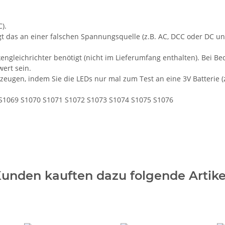
).
gt das an einer falschen Spannungsquelle (z.B. AC, DCC oder DC un
gleichrichter benötigt (nicht im Lieferumfang enthalten). Bei Be
ert sein.
zeugen, indem Sie die LEDs nur mal zum Test an eine 3V Batterie (z.
S1069 S1070 S1071 S1072 S1073 S1074 S1075 S1076
unden kauften dazu folgende Artike