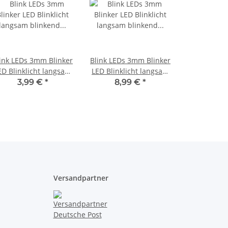
ink LEDs 3mm Blinker
Blink LEDs 3mm Blinker
ED Blinklicht langsam
LED Blinklicht langsam
inkend 0,5Hz (30x pro
blinkend 0,5Hz (30x pro
3,99 €
*
8,99 €
*
inute) orange diffus
Minute) orange diffus
10 Stück
50 Stück
Versandpartner