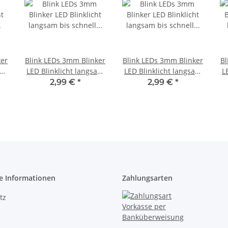
ker
Blink LEDs 3mm Blinker
Blink LEDs 3mm Blinker
Bl
am
LED Blinklicht langsam
LED Blinklicht langsam
L
pro
bis schnell blinkend 1-
bis schnell blinkend 1-
bl
2,99 €
*
2,99 €
*
20
3Hz Auswahl orange
3Hz Auswahl orange
M
diffus 1Hz (blinkt ca. 60
diffus 1,5Hz (blinkt ca.
mal pro Minute) 10
90 mal pro Minute) 10
Stück
Stück
e Informationen
Zahlungsarten
tz