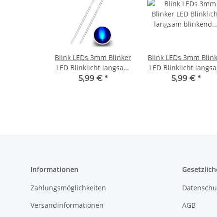
Blink LEDs 3mm Blinker
Blink LEDs 3mm Blin
LED Blinklicht langsam
LED Blinklicht langs
blinkend 0,5Hz (30x pro
blinkend 0,5Hz (30x 
5,99 €
*
5,99 €
*
Minute) blau klar 20
Minute) blau diffus 
Stück
Stück
Informationen
Gesetzlich
Zahlungsmöglichkeiten
Datenschu
Versandinformationen
AGB