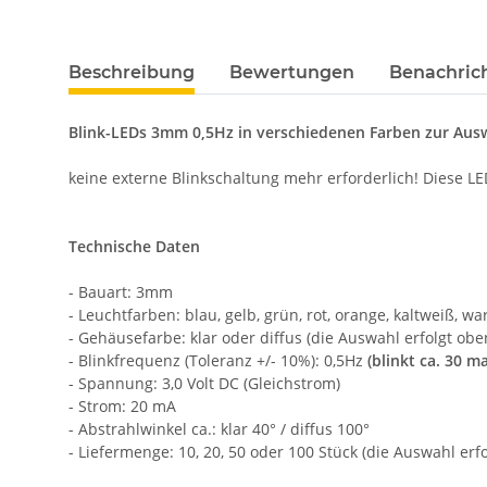
weitere Registerkarten anzeigen
Beschreibung
Bewertungen
Benachric
Blink-LEDs 3mm 0,5Hz in verschiedenen Farben zur Aus
keine externe Blinkschaltung mehr erforderlich! Diese LE
Technische Daten
- Bauart: 3mm
- Leuchtfarben: blau, gelb, grün, rot, orange, kaltweiß, 
- Gehäusefarbe: klar oder diffus (die Auswahl erfolgt obe
- Blinkfrequenz (Toleranz +/- 10%): 0,5Hz
(blinkt ca. 30 m
- Spannung: 3,0 Volt DC (Gleichstrom)
- Strom: 20 mA
- Abstrahlwinkel ca.: klar 40° / diffus 100°
- Liefermenge: 10, 20, 50 oder 100 Stück (die Auswahl erf