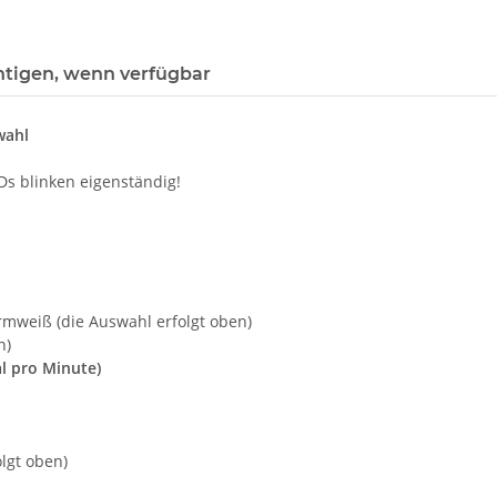
htigen, wenn verfügbar
wahl
Ds blinken eigenständig!
warmweiß (die Auswahl erfolgt oben)
n)
al pro Minute)
olgt oben)