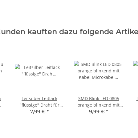
unden kauften dazu folgende Artike
u
Leitsilber Leitlack
SMD Blink LED 0805
m
"flüssige" Draht für
orange blinkend mit
Platinen Reparatur,
Kabel Microkabel LEDs
7,99 €
*
9,99 €
*
0
Figuren mit LED
10 Stück S1151
W
Mehrweg 0,4ml