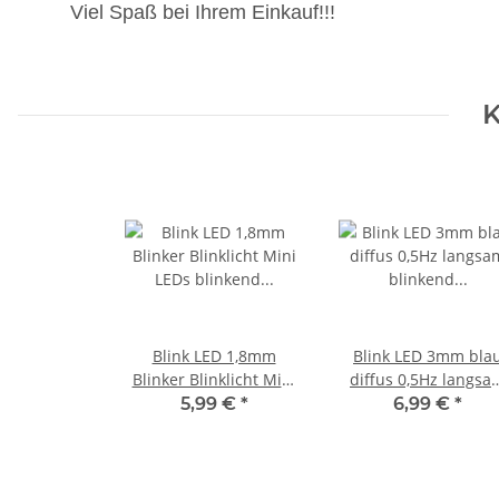
Viel Spaß bei Ihrem Einkauf!!!
K
Blink LED 1,8mm
Blink LED 3mm bla
Blinker Blinklicht Mini
diffus 0,5Hz langsa
LEDs blinkend 1,5Hz
blinkend Blinklicht
5,99 €
*
6,99 €
*
(90x pro Minute)
LEDs 50 Stück W41
Orange 10 Stück