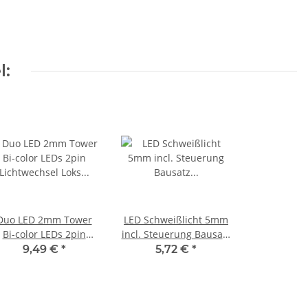
l:
Duo LED 2mm Tower
LED Schweißlicht 5mm
Bi-color LEDs 2pin
incl. Steuerung Bausatz
Lichtwechsel Loks
für G 1 0 H0 TT ideal
9,49 €
*
5,72 €
*
endezug FARBWAHL
für BW S649
20 Stück warmweiß /
rot diffus