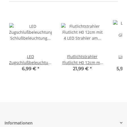
LED
Flutlichtstrahler
Lich
Zugschlußbeleuchtung
Flutlicht H0 12cm mit
L
Schlußbeleuchtung
4 LED Strahler am
Glas
6,99 €
*
21,99 €
*
5,99
Waggons SMD LEDs
Mast 5 Stück S089
Meter 
0603 H0 TT N Z S734
L
Informationen