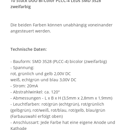
10 Stück DUO Bi-Color PLCC-4 LEDs SMD 3528
zweifarbig
Die beiden Farben können unabhängig voneinander
angesteuert werden.
Technische Daten:
- Bauform: SMD 3528 (PLCC-4) bicolor (zweifarbig)
- Spannung:
rot, grünlich und gelb 2,00V DC
weiß, echtgrün und blau 3,00V DC
- Strom: 20mA
- Abstrahlwinkel: ca. 120°
- Abmessungen - L x B x H (3,5mm x 2,8mm x 1,9mm)
- Leuchtfarben: rot/grün (echtgrün), rot/grünlich
(gelbgrün), rot/weiß, rot/blau, rot/gelb, blau/grün
(Farbauswahl erfolgt oben)
- Anschlussart: Jede Farbe hat eine eigene Anode und
Kathode